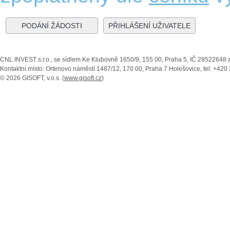
PODÁNÍ ŽÁDOSTI
PŘIHLÁŠENÍ UŽIVATELE
CNL INVEST s.r.o., se sídlem Ke Klubovně 1650/9, 155 00, Praha 5, IČ 28522648 
Kontaktní místo: Ortenovo náměstí 1487/12, 170 00, Praha 7 Holešovice, tel: +420 
© 2026 GISOFT, v.o.s. (
www.gisoft.cz
)