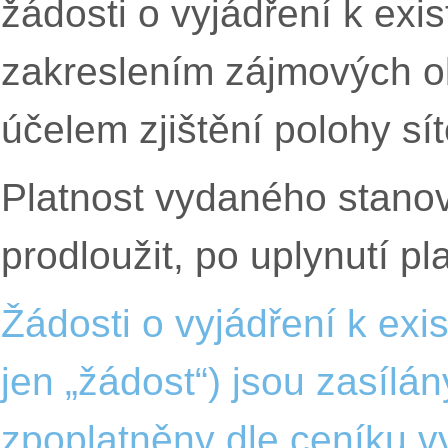
žádosti o vyjádření k exi
zakreslením zájmových o
účelem zjištění polohy sí
Platnost vydaného stanov
prodloužit, po uplynutí p
Žádosti o vyjádření k exi
jen „žádost“) jsou zasílán
zpoplatněny dle
ceníku
vy