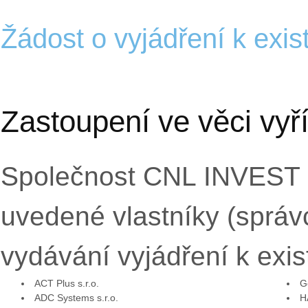
Žádost o vyjádření k exist
Zastoupení ve věci vyříz
Společnost CNL INVEST s
uvedené vlastníky (správc
vydávání vyjádření k exist
ACT Plus s.r.o.
G
ADC Systems s.r.o.
H