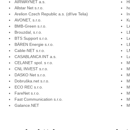
AIRWAYNET a.s.
H
Allstar Net s.r.o.
h
Arelion Czech Republic a.s. (dříve Telia)
I
AVONET, s.r.o.
K
BMB-Green s.r.o.
L
Brouzdal, s.r.o.
L
BTS Support s.r.o.
L
BÄREN Energie s.r.o.
L
Cable-NET s.r.o.
L
CASABLANCA INT a.s.
L
CELANET spol. s r.o.
M
CNL INVEST s.r.o.
M
DASKO Net s.r.o.
M
Dobruška.net s.r.o.
M
ECO REC s.r.o.
M
FareNet s.r.o.
M
Fast Communication s.r.o.
M
Galance.NET
M